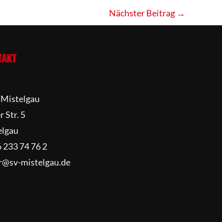
Nächster Beitrag
→
TAKT
 Mistelgau
 Str. 5
elgau
6 233 74 76 2
r@sv-mistelgau.de